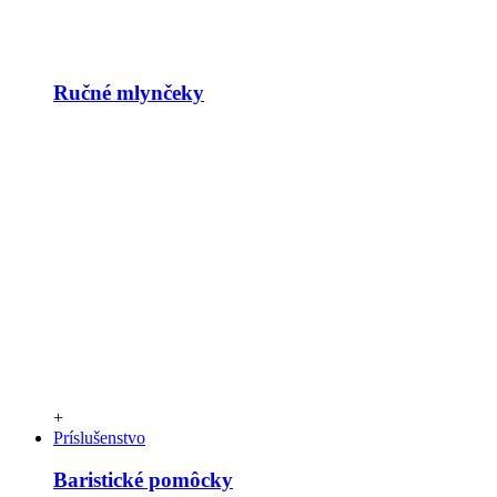
Ručné mlynčeky
+
Príslušenstvo
Baristické pomôcky