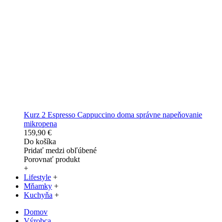
Kurz 2 Espresso Cappuccino doma správne napeňovanie
mikropena
159,90 €
Do košíka
Pridať medzi obľúbené
Porovnať produkt
+
Lifestyle
+
Mňamky
+
Kuchyňa
+
Domov
Výrobca