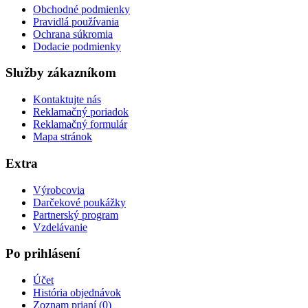
Obchodné podmienky
Pravidlá používania
Ochrana súkromia
Dodacie podmienky
Služby zákazníkom
Kontaktujte nás
Reklamačný poriadok
Reklamačný formulár
Mapa stránok
Extra
Výrobcovia
Darčekové poukážky
Partnerský program
Vzdelávanie
Po prihlásení
Účet
História objednávok
Zoznam prianí (
0
)