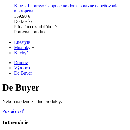
Kurz 2 Espresso Cappuccino doma správne napeňovanie
mikropena
159,90 €
Do košíka
Pridať medzi obľúbené
Porovnať produkt
+
Lifestyle
+
Mňamky
+
Kuchyňa
+
Domov
Výrobca
De Buyer
De Buyer
Neboli nájdené žiadne produkty.
Pokračovať
Informácie