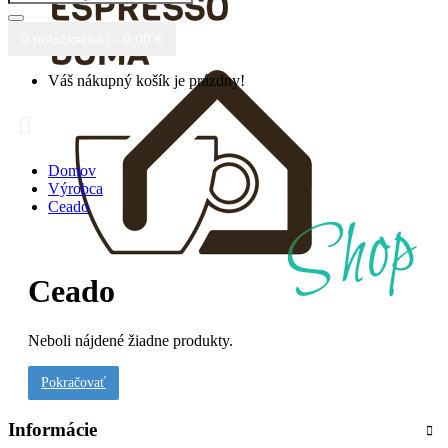
0 položka(iek) - 0,00 €
Váš nákupný košík je prázdny!
Domov
Výrobca
Ceado
Ceado
Neboli nájdené žiadne produkty.
Pokračovať
Informácie