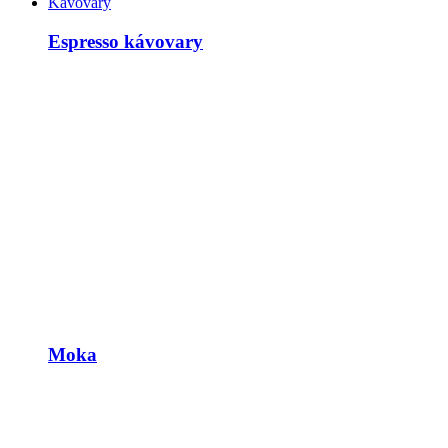
Kávovary
Espresso kávovary
Moka