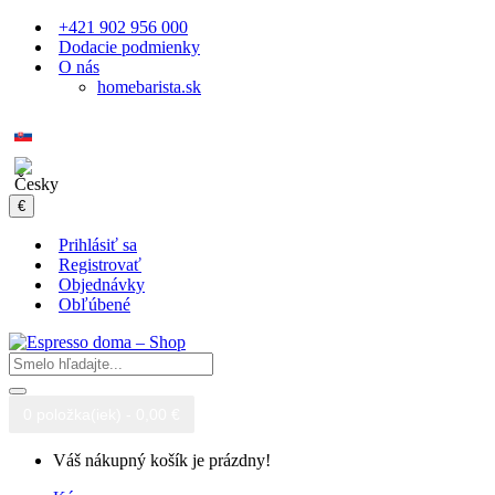
+421 902 956 000
Dodacie podmienky
O nás
homebarista.sk
€
Prihlásiť sa
Registrovať
Objednávky
Obľúbené
0 položka(iek) - 0,00 €
Váš nákupný košík je prázdny!