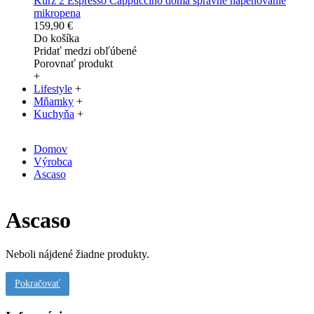
Kurz 2 Espresso Cappuccino doma správne napeňovanie
mikropena
159,90 €
Do košíka
Pridať medzi obľúbené
Porovnať produkt
+
Lifestyle
+
Mňamky
+
Kuchyňa
+
Domov
Výrobca
Ascaso
Ascaso
Neboli nájdené žiadne produkty.
Pokračovať