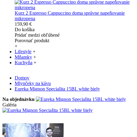
Kurz 2 Espresso Cappuccino doma správne napeňovanie
mikropena
159,90 €
Do košíka
Pridať medzi obľúbené
Porovnať produkt
+
Lifestyle
+
Mňamky
+
Kuchyňa
+
Domov
Mlynčeky na kávu
Eureka Mignon SpeciaIita 15BL white biely
Na objednávku
Galéria