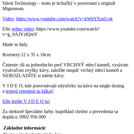
Silent Technology – tento je tichučký v porovnaní s originál
Mignonom.
Video
:
https://www.youtube.com/watch?v=kWiiYEpsUok
Ešte
jedno video
: https://www.youtube.com/watch?
v=g_9AJYzlQmY
Made in Italy.
Rozmery:12 x 35 x 18cm
Čistenie: dá sa jednoducho preč VRCHNÝ mlecí kameň, vysávate
vysávačom zvyšky kávy, založíte naspäť vrchný mlecí kameň a
NEROZLADÍTE si mletie kávy.
V I D E O, kde porovnávajú mlynčeky na kávu na single dosing
a
testujú retention tu klikaj!
Ešte lepšie V I D E O tu!
Za niektoré špeciálne farby /napríklad chróm/ a prevedenia sa
dopláca: 0902 956 000
Základné informácie