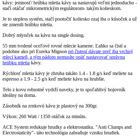
kávy: jemnosť/ hrúbka mletia kávy sa nastavujú veľmi jednoducho -
stačí otáčať mikrometrickým regulátorom- takým kolieskom.
Je to stepless systém, stačí pootočiť koliesko ozaj iba o kúsoček a už
ste zmenili hrúbku mletia.
Dobrý mlynček na kávu na single dosing.
55 mm tvrdené oceľové rovné mlecie kamene. Ľahko sa čistí a
podobne ako pri Eureka Mignon
pri čistení dávate preč iba vrchný
mlecí kameň, a tým pádom nemusíte opäť nastavovať správnu
hrúbku mletia
kávy.
Rýchlosť mletia kávy je zhruba takáto 1.4 - 1.8 g/s keď meliete na
espresso a 1.9 - 2.5 g/s keď meliete kávu na hrubšie.
Telo z kovu robustné vydrží naveky, je to spoľahlivý bojovník
ideálny na doma.
Zásobník na zrnkovú kávu je plastový na 300gr.
Výkon: 260 Watt / 1350 otáčok za minútu.
ACE System redukuje hrudky a elektrostatiku. "Anti Clumps and
Electrostaticity"- táto technológia zabraňuje vzniku hrudiek.