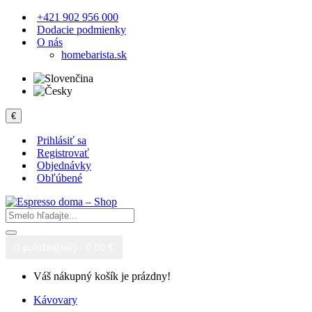
+421 902 956 000
Dodacie podmienky
O nás
homebarista.sk
€
Prihlásiť sa
Registrovať
Objednávky
Obľúbené
0 položka(iek) - 0,00 €
Váš nákupný košík je prázdny!
Kávovary