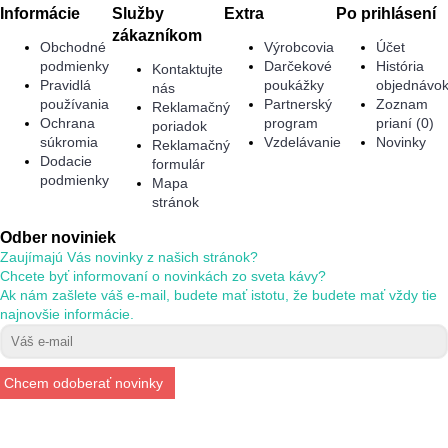
Informácie
Služby
Extra
Po prihlásení
zákazníkom
Obchodné
Výrobcovia
Účet
podmienky
Darčekové
História
Kontaktujte
Pravidlá
poukážky
objednávo
nás
používania
Partnerský
Zoznam
Reklamačný
Ochrana
program
prianí (
0
)
poriadok
súkromia
Vzdelávanie
Novinky
Reklamačný
Dodacie
formulár
podmienky
Mapa
stránok
Odber noviniek
Zaujímajú Vás novinky z našich stránok?
Chcete byť informovaní o novinkách zo sveta kávy?
Ak nám zašlete váš e-mail, budete mať istotu, že budete mať vždy tie
najnovšie informácie.
Chcem odoberať novinky