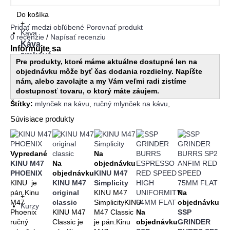
Do košíka
+
Pridať medzi obľúbené
Porovnať produkt
Káva
0 recenzie
/
Napísať recenziu
Káva
Informujte sa
zrnková
Pre produkty, ktoré máme aktuálne dostupné len na
objednávku môže byť čas dodania rozdielny. Napíšte
nám, alebo zavolajte a my Vám veľmi radi zistíme
dostupnosť tovaru, o ktorý máte záujem.
Štítky:
mlynček na kávu
,
ručný mlynček na kávu
,
Súvisiace produkty
Vypredané
Na
KINU M47
Na
objednávku
PHOENIX
objednávku
KINU M47
KINU je
KINU M47
Simplicity
pán.Kinu
original
KINU M47
Na
+
M47
classic
SimplicityKINU
objednávku
Kurzy
Phoenix
KINU M47
M47 Classic
Na
SSP
ručný
Classic je
je pán.Kinu
objednávku
GRINDER