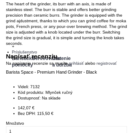
The heart of the grinder, its burr with an axis, is made of
stainless steel. The burr is stable and offers better grinding
precision than ceramic burrs. The grinder is equipped with the
grind ajdustment, thanks to which you can grind coffee for moka
pots, French press, or any pour-over brewing method. The grind
size is adjusted with a knob located under the burr. Switching
the grind size is gradual, it is simple and turning the knob takes
seconds.
+
Príslušenstvo
Napísať recenziu
Baristické
Servírovanie
Čistenie
Na napísanie recenzie sa musíte
prihlásiť
alebo
registrovať
pomôcky
a údržba
Barista Space - Premium Hand Grinder - Black
Videli: 7132
Kód produktu:
Mlynček ručný
Dostupnosť:
Na sklade
142,07 €
Bez DPH: 115,50 €
Množstvo