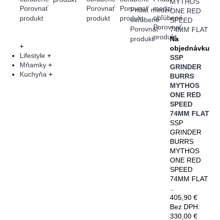
Porovnať
Porovnať
Porovnať
medzi
Pridať medzi
obľúbené
produkt
produkt
produkt
obľúbené
Porovnať
Porovnať
produkt
produkt
Na
+
objednávku
Lifestyle
+
SSP
Mňamky
+
GRINDER
Kuchyňa
+
BURRS
MYTHOS
ONE RED
SPEED
74MM FLAT
SSP
GRINDER
BURRS
MYTHOS
ONE RED
SPEED
74MM FLAT
..
405,90 €
Bez DPH:
330,00 €