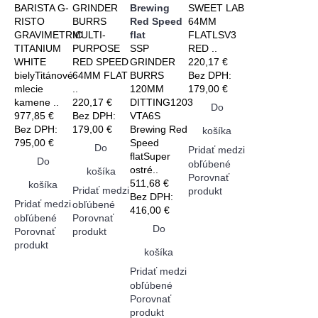
BARISTA G-
GRINDER
Brewing
SWEET LAB
RISTO
BURRS
Red Speed
64MM
GRAVIMETRIC
MULTI-
flat
FLATLSV3
TITANIUM
PURPOSE
SSP
RED ..
WHITE
RED SPEED
GRINDER
220,17 €
bielyTitánové
64MM FLAT
BURRS
Bez DPH:
mlecie
..
120MM
179,00 €
kamene ..
220,17 €
DITTING1203
Do
977,85 €
Bez DPH:
VTA6S
Bez DPH:
179,00 €
Brewing Red
košíka
795,00 €
Speed
Do
Pridať medzi
flatSuper
Do
obľúbené
ostré..
košíka
Porovnať
511,68 €
košíka
Pridať medzi
produkt
Bez DPH:
Pridať medzi
obľúbené
416,00 €
obľúbené
Porovnať
Do
Porovnať
produkt
produkt
košíka
Pridať medzi
obľúbené
Porovnať
produkt