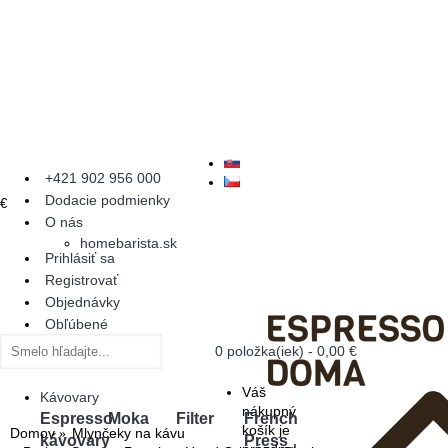
+421 902 956 000
Dodacie podmienky
€
O nás
homebarista.sk
Prihlásiť sa
Registrovať
Objednávky
Obľúbené
0 položka(iek) - 0,00 €
Váš
Kávovary
nákupný
Espresso
Moka
Filter
French
košík je
Domov
Mlynčeky na kávu
kávovary
Press