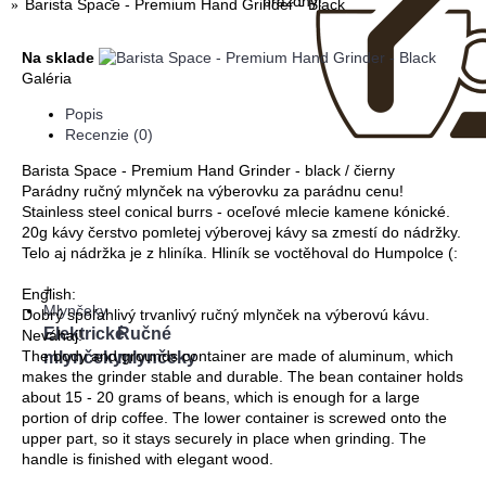
prázdny!
Barista Space - Premium Hand Grinder - Black
Na sklade
Galéria
Popis
Recenzie (0)
Barista Space - Premium Hand Grinder - black / čierny
Parádny ručný mlynček na výberovku za parádnu cenu!
Stainless steel conical burrs - oceľové mlecie kamene kónické.
20g kávy čerstvo pomletej výberovej kávy sa zmestí do nádržky.
Telo aj nádržka je z hliníka. Hliník se voctěhoval do Humpolce (:
+
English:
Mlynčeky
Dobrý spoľahlivý trvanlivý ručný mlynček na výberovú kávu.
Elektrické
Ručné
Neváhaj!
The body and grounds container are made of aluminum, which
mlynčeky
mlynčeky
makes the grinder stable and durable. The bean container holds
about 15 - 20 grams of beans, which is enough for a large
portion of drip coffee. The lower container is screwed onto the
upper part, so it stays securely in place when grinding. The
handle is finished with elegant wood.