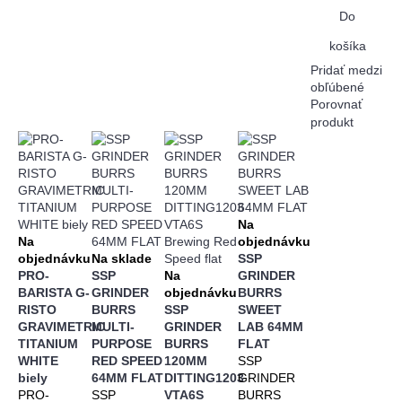
Do
košíka
Pridať medzi
obľúbené
Porovnať
produkt
Na
Na
objednávku
objednávku
Na sklade
SSP
PRO-
SSP
Na
GRINDER
BARISTA G-
GRINDER
objednávku
BURRS
RISTO
BURRS
SSP
SWEET
GRAVIMETRIC
MULTI-
GRINDER
LAB 64MM
TITANIUM
PURPOSE
BURRS
FLAT
WHITE
RED SPEED
120MM
SSP
biely
64MM FLAT
DITTING1203
GRINDER
PRO-
SSP
VTA6S
BURRS