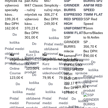
mlynček na
pán.Kinu
M47
SSP
BURRS SP2
výberovú
M47 Classic
Simplicity -
GRINDER
ANFIM RED
specialty
- ručný
ručný mlyn..
BURRS
SPEED
kávu..
mlynček na
306,27 €
ESPRESSO
75MM FLAT
199,26 €
výberovú
Bez DPH:
RED SPEED
SSP Red
Bez DPH:
kávu. ..
249,00 €
HIGH
Speed
162,00 €
370,23 €
UNIFORMITY
75mm
Do
Bez DPH:
64MM FLAT
Burrs/Blades
Do
301,00 €
SSP
to fit Anfim
košíka
GRINDER
SP ..
košíka
Do
Pridať medzi
BURRS
356,70 €
Pridať medzi
obľúbené
mlecie
Bez DPH:
košíka
obľúbené
Porovnať
Na
Kurz 1
Na
Na
Kurz 2
kamene
290,00 €
Pridať medzi
Porovnať
produkt
objednávku
ESPRESSO
objednávku
objednávku
Espresso
špeciálne na
Do
obľúbené
produkt
Homebarista
DOMA
Kurz
Minikurz
Cappuccino
ESPRESSO
Porovnať
Online
123,00 €
online cez
ESPRESSO
doma
RED SPEED
košíka
produkt
Course
videohovor
DOMA
správne
HIGH
Do
Pridať medzi
123,00 €
79,95 €
79,95 €
napeňovanie
UNIFOR..
obľúbené
mikropena
košíka
220,17 €
Do
Do
Do
Porovnať
159,90 €
Bez DPH:
Pridať
produkt
košíka
košíka
košíka
179,00 €
Do
medzi
Pridať
Pridať
Pridať
obľúbené
Do
košíka
medzi
Porovnať
medzi
medzi
košíka
Pridať
obľúbené
obľúbené
obľúbené
produkt