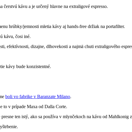
 čerstvú kávu a je určený hlavne na extraligové espresso.
u hrúbky/jemnosti mletia kávy aj hands-free držiak na portafilter.
vú kávu, čosi iné.
ti, efektívnosti, dizajne, dlhovekosti a najmä chuti extraligového espre
ie kávy bude konzistentné.
sme
boli vo fabrike v Baranzate Milano
.
je to v prípade Maxa od Dalla Corte.
je presne ten istý, ako sa používa v mlynčekoch na kávu od Mahlkonig
yštrbenie.