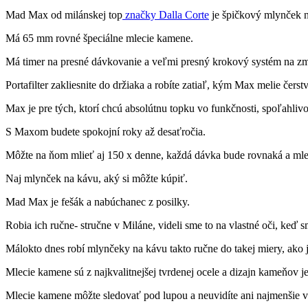
Mad Max od milánskej top
značky Dalla Corte
je špičkový mlynček na
Má 65 mm rovné špeciálne mlecie kamene.
Má timer na presné dávkovanie a veľmi presný krokový systém na zmen
Portafilter zakliesnite do držiaka a robíte zatiaľ, kým Max melie čerst
Max je pre tých, ktorí chcú absolútnu topku vo funkčnosti, spoľahlivos
S Maxom budete spokojní roky až desaťročia.
Môžte na ňom mlieť aj 150 x denne, každá dávka bude rovnaká a mlet
Naj mlynček na kávu, aký si môžte kúpiť.
Mad Max je fešák a nabúchanec z posilky.
Robia ich ručne- stručne v Miláne, videli sme to na vlastné oči, keď 
Málokto dnes robí mlynčeky na kávu takto ručne do takej miery, ako 
Mlecie kamene sú z najkvalitnejšej tvrdenej ocele a dizajn kameňov 
Mlecie kamene môžte sledovať pod lupou a neuvidíte ani najmenšie v