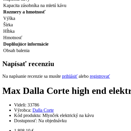
Kapacita zásobníka na mletú kávu
Rozmery a hmotnosť
Výška
Šírka
Hĺbka
Hmotnosť
Doplňujúce informácie
Obsah balenia
Napísať recenziu
Na napísanie recenzie sa musíte
prihlásiť
alebo
registrovať
Max Dalla Corte high end elekt
Videli: 33786
Výrobca:
Dalla Corte
Kód produktu:
Mlynček elektrický na kávu
Dostupnosť:
Na objednávku
1 808,10 €