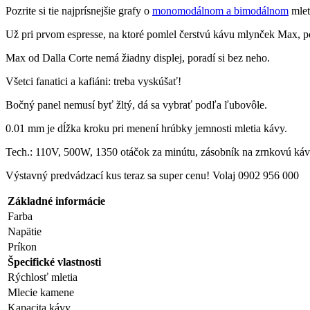
Pozrite si tie najprísnejšie grafy o
monomodálnom a bimodálnom
mlet
Už pri prvom espresse, na ktoré pomlel čerstvú kávu mlynček Max, poc
Max od Dalla Corte nemá žiadny displej, poradí si bez neho.
Všetci fanatici a kafiáni: treba vyskúšať!
Bočný panel nemusí byť žltý, dá sa vybrať podľa ľubovôle.
0.01 mm je dĺžka kroku pri menení hrúbky jemnosti mletia kávy.
Tech.: 110V, 500W, 1350 otáčok za minútu, zásobník na zrnkovú kávu:
Výstavný predvádzací kus teraz sa super cenu! Volaj 0902 956 000
Základné informácie
Farba
Napätie
Príkon
Špecifické vlastnosti
Rýchlosť mletia
Mlecie kamene
Kapacita kávy