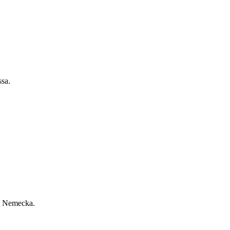
ssa.
 z Nemecka.