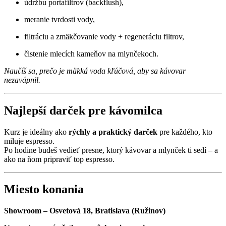
údržbu portafiltrov (backflush),
meranie tvrdosti vody,
filtráciu a zmäkčovanie vody + regeneráciu filtrov,
čistenie mlecích kameňov na mlynčekoch.
Naučíš sa, prečo je mäkká voda kľúčová, aby sa kávovar
nezavápnil.
Najlepší darček pre kávomilca
Kurz je ideálny ako
rýchly a praktický darček
pre každého, kto
miluje espresso.
Po hodine budeš vedieť presne, ktorý kávovar a mlynček ti sedí – a
ako na ňom pripraviť top espresso.
Miesto konania
Showroom – Osvetová 18, Bratislava (Ružinov)