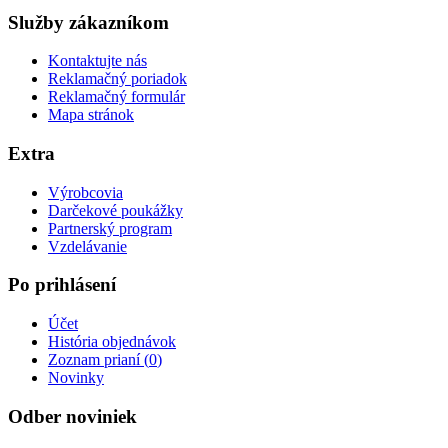
Služby zákazníkom
Kontaktujte nás
Reklamačný poriadok
Reklamačný formulár
Mapa stránok
Extra
Výrobcovia
Darčekové poukážky
Partnerský program
Vzdelávanie
Po prihlásení
Účet
História objednávok
Zoznam prianí (
0
)
Novinky
Odber noviniek