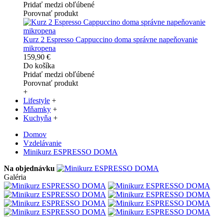
Pridať medzi obľúbené
Porovnať produkt
Kurz 2 Espresso Cappuccino doma správne napeňovanie
mikropena
159,90 €
Do košíka
Pridať medzi obľúbené
Porovnať produkt
+
Lifestyle
+
Mňamky
+
Kuchyňa
+
Domov
Vzdelávanie
Minikurz ESPRESSO DOMA
Na objednávku
Galéria