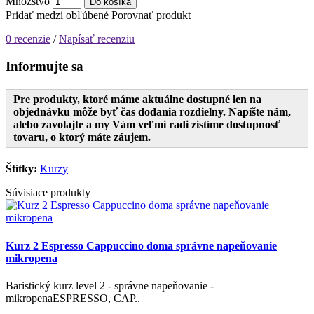
Množstvo
Do košíka
Pridať medzi obľúbené
Porovnať produkt
0 recenzie
/
Napísať recenziu
Informujte sa
Pre produkty, ktoré máme aktuálne dostupné len na
objednávku môže byť čas dodania rozdielny. Napíšte nám,
alebo zavolajte a my Vám veľmi radi zistíme dostupnosť
tovaru, o ktorý máte záujem.
Štítky:
Kurzy
Súvisiace produkty
Kurz 2 Espresso Cappuccino doma správne napeňovanie
mikropena
Baristický kurz level 2 - správne napeňovanie -
mikropenaESPRESSO, CAP..