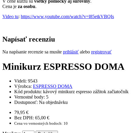
V cene kurzu sú
všetky pomôcky aj suroviny
.
Cena je
za osobu
.
Video tu
:
https://www.youtube.com/watch?v=l85etkVBQIs
Napísať recenziu
Na napísanie recenzie sa musíte
prihlásiť
alebo
registrovať
Minikurz ESPRESSO DOMA
Videli: 9543
Výrobca:
ESPRESSO DOMA
Kód produktu:
kávový minikurz espresso zážitok začiatočník
Vernostné body:
5
Dostupnosť:
Na objednávku
79,95 €
Bez DPH: 65,00 €
Cena vo vernostných bodoch: 10