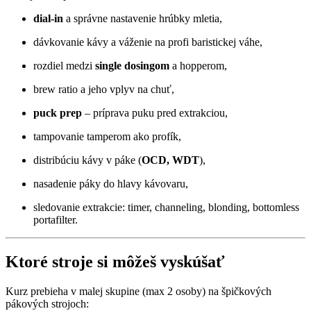
dial-in
a správne nastavenie hrúbky mletia,
dávkovanie kávy a váženie na profi baristickej váhe,
rozdiel medzi
single dosingom
a hopperom,
brew ratio a jeho vplyv na chuť,
puck prep
– príprava puku pred extrakciou,
tampovanie tamperom ako profík,
distribúciu kávy v páke (
OCD, WDT
),
nasadenie páky do hlavy kávovaru,
sledovanie extrakcie: timer, channeling, blonding, bottomless
portafilter.
Ktoré stroje si môžeš vyskúšať
Kurz prebieha v malej skupine (max 2 osoby) na špičkových
pákových strojoch: