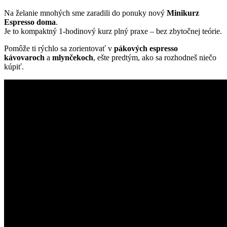
Na želanie mnohých sme zaradili do ponuky nový
Minikurz
Espresso doma
.
Je to kompaktný 1-hodinový kurz plný praxe – bez zbytočnej teórie.
Pomôže ti rýchlo sa zorientovať v
pákových espresso
kávovaroch
a
mlynčekoch
, ešte predtým, ako sa rozhodneš niečo
kúpiť.