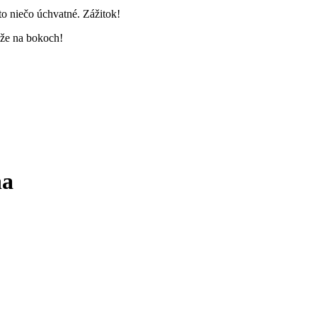
to niečo úchvatné. Zážitok!
áže na bokoch!
na