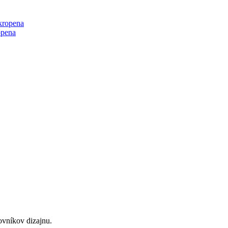
opena
ovníkov dizajnu.