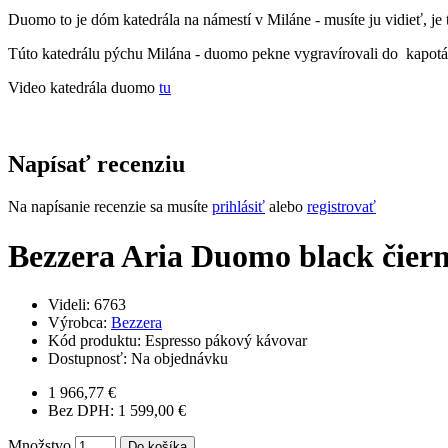
Duomo to je dóm katedrála na námestí v Miláne - musíte ju vidieť, je 
Túto katedrálu pýchu Milána - duomo pekne vygravírovali do kapot
Video katedrála duomo
tu
Napísať recenziu
Na napísanie recenzie sa musíte
prihlásiť
alebo
registrovať
Bezzera Aria Duomo black čier
Videli: 6763
Výrobca:
Bezzera
Kód produktu:
Espresso pákový kávovar
Dostupnosť:
Na objednávku
1 966,77 €
Bez DPH: 1 599,00 €
Množstvo
Do košíka