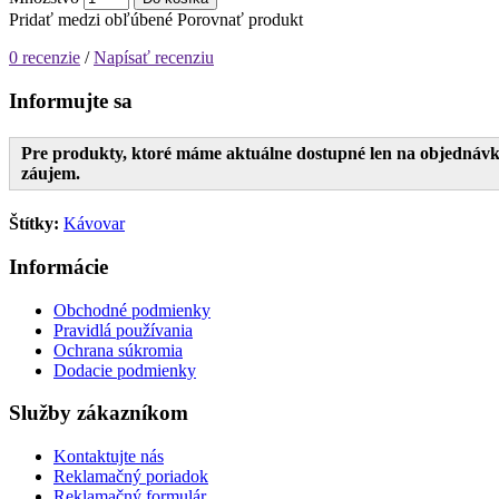
Pridať medzi obľúbené
Porovnať produkt
0 recenzie
/
Napísať recenziu
Informujte sa
Pre produkty, ktoré máme aktuálne dostupné len na objednávku
záujem.
Štítky:
Kávovar
Informácie
Obchodné podmienky
Pravidlá používania
Ochrana súkromia
Dodacie podmienky
Služby zákazníkom
Kontaktujte nás
Reklamačný poriadok
Reklamačný formulár